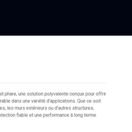
it phare, une solution polyvalente conçue pour offrir
rable dans une variété d’applications. Que ce soit
ses, les murs extérieurs ou d’autres structures,
otection fiable et une performance à long terme.