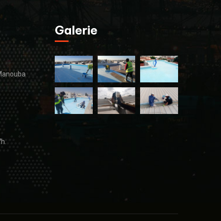
Galerie
 Manouba
7h.